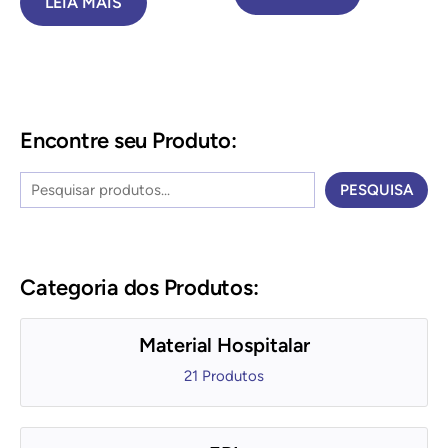
LEIA MAIS
Encontre seu Produto:
P
PESQUISA
e
s
q
Categoria dos Produtos:
u
i
Material Hospitalar
s
21 Produtos
a