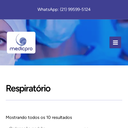
Ir
WhatsApp: (21) 99599-5124
para
o
conteúdo
MAIN
MEN
Respiratório
Mostrando todos os 10 resultados