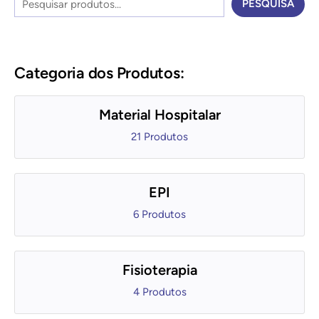
P
PESQUISA
e
s
q
Categoria dos Produtos:
u
i
Material Hospitalar
s
21 Produtos
a
EPI
6 Produtos
Fisioterapia
4 Produtos