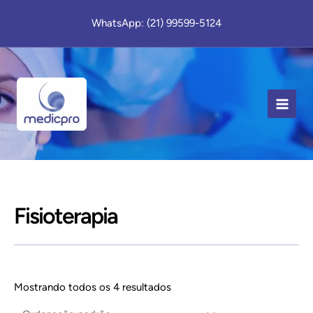
Ir
WhatsApp: (21) 99599-5124
para
o
conteúdo
MAIN
MEN
Fisioterapia
Mostrando todos os 4 resultados