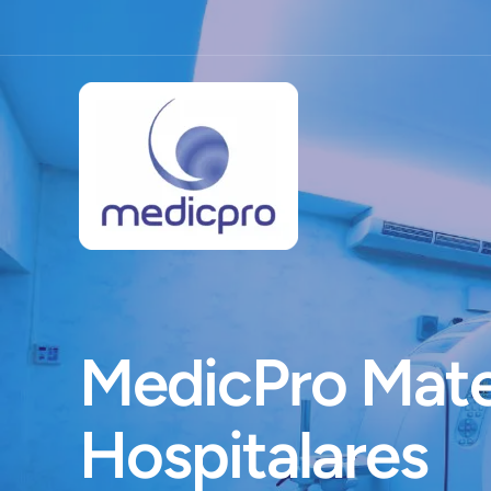
Ir
para
o
conteúdo
MedicPro Mate
Hospitalares