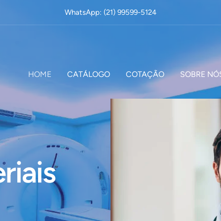
WhatsApp: (21) 99599-5124
HOME
CATÁLOGO
COTAÇÃO
SOBRE NÓ
riais