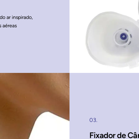
o ar inspirado,
s aéreas
03.
Fixador de Câ